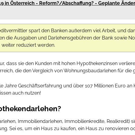
19 in Österreich - Reform?/Abschaffung? - Geplante Ände
editvermittler spart den Banken außerdem viel Arbeit, und da
nen die Ausgaben und Darlehensgebühren der Bank sowie Not
eiter reduziert werden.
nur, dass sie den Kunden mit hohen Hypothekenzinsen verlier
reich, die den Vergleich von Wohnungsbaudarlehen für die 
ele Jahre Geschäftserfahrung und über 107 Millionen Euro an
issen auch nutzen!
pothekendarlehen?
hen, Immobiliendarlehen, Immobilienkredite, Realkredit) sin
ung. Sei es, um ein Haus zu kaufen, ein Haus zu renovieren 