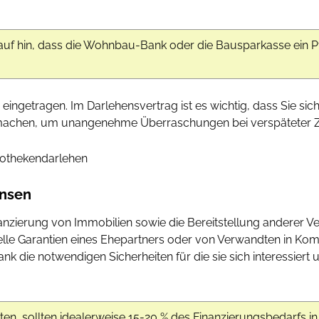
auf hin, dass die Wohnbau-Bank oder die Bausparkasse ein 
 eingetragen. Im Darlehensvertrag ist es wichtig, dass Sie s
achen, um unangenehme Überraschungen bei verspäteter Z
ypothekendarlehen
insen
nanzierung von Immobilien sowie die Bereitstellung anderer 
lle Garantien eines Ehepartners oder von Verwandten in Komb
 die notwendigen Sicherheiten für die sie sich interessiert
en, sollten idealerweise 15-20 % des Finanzierungsbedarfs i